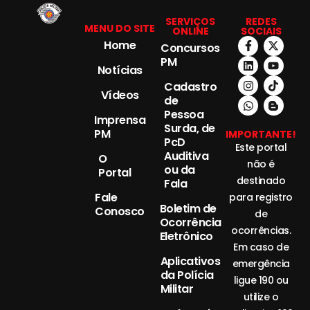
SERVIÇOS
REDES
MENU DO SITE
ONLINE
SOCIAIS
Home
Concursos
PM
Notícias
Cadastro
Vídeos
de
Pessoa
Imprensa
Surda, de
PM
IMPORTANTE!
PcD
Este portal
Auditiva
O
não é
ou da
Portal
destinado
Fala
Fale
para registro
Boletim de
Conosco
de
Ocorrência
ocorrências.
Eletrônico
Em caso de
Aplicativos
emergência
da Polícia
ligue 190 ou
Militar
utilize o