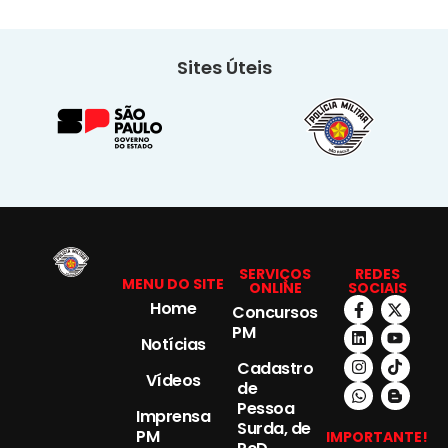
Sites Úteis
SERVIÇOS
REDES
MENU DO SITE
ONLINE
SOCIAIS
Home
Concursos
PM
Notícias
Cadastro
Vídeos
de
Pessoa
Imprensa
Surda, de
PM
IMPORTANTE!