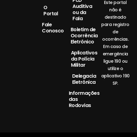
PcD
Este portal
Auditiva
O
não é
ou da
Portal
destinado
Fala
Fale
para registro
Boletim de
Conosco
de
Ocorrência
ocorrências.
Eletrônico
Em caso de
Aplicativos
emergência
da Polícia
ligue 190 ou
Militar
utilize o
Delegacia
aplicativo 190
Eletrônica
SP.
Informações
das
Rodovias