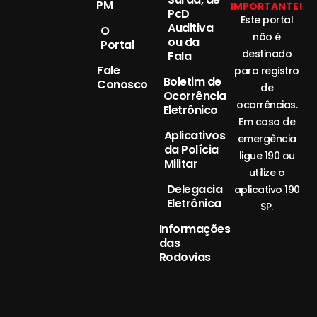
PM
IMPORTANTE!
PcD
Este portal
Auditiva
O
não é
ou da
Portal
destinado
Fala
Fale
para registro
Boletim de
Conosco
de
Ocorrência
ocorrências.
Eletrônico
Em caso de
Aplicativos
emergência
da Polícia
ligue 190 ou
Militar
utilize o
Delegacia
aplicativo 190
Eletrônica
SP.
Informações
das
Rodovias