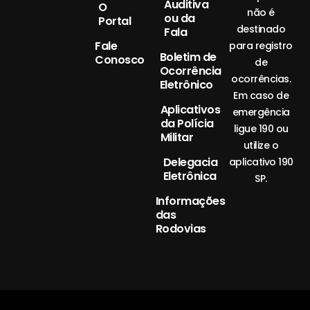
Auditiva
O
não é
ou da
Portal
destinado
Fala
Fale
para registro
Boletim de
Conosco
de
Ocorrência
ocorrências.
Eletrônico
Em caso de
Aplicativos
emergência
da Polícia
ligue 190 ou
Militar
utilize o
Delegacia
aplicativo 190
Eletrônica
SP.
Informações
das
Rodovias