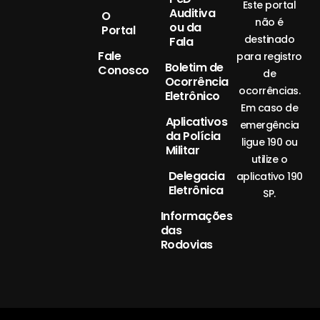
Este portal
Auditiva
O
não é
ou da
Portal
destinado
Fala
Fale
para registro
Boletim de
Conosco
de
Ocorrência
ocorrências.
Eletrônico
Em caso de
Aplicativos
emergência
da Polícia
ligue 190 ou
Militar
utilize o
Delegacia
aplicativo 190
Eletrônica
SP.
Informações
das
Rodovias