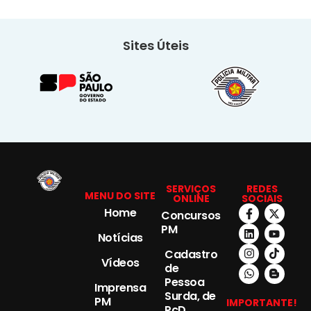
Sites Úteis
SERVIÇOS
REDES
MENU DO SITE
ONLINE
SOCIAIS
Home
Concursos
PM
Notícias
Cadastro
Vídeos
de
Pessoa
Imprensa
Surda, de
PM
IMPORTANTE!
PcD