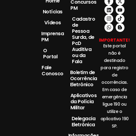
Home
Concursos
PM
Notícias
Cadastro
Vídeos
de
Pessoa
Imprensa
Surda, de
PM
IMPORTANTE!
PcD
Este portal
Auditiva
O
não é
ou da
Portal
destinado
Fala
Fale
para registro
Boletim de
Conosco
de
Ocorrência
ocorrências.
Eletrônico
Em caso de
Aplicativos
emergência
da Polícia
ligue 190 ou
Militar
utilize o
Delegacia
aplicativo 190
Eletrônica
SP.
Informações