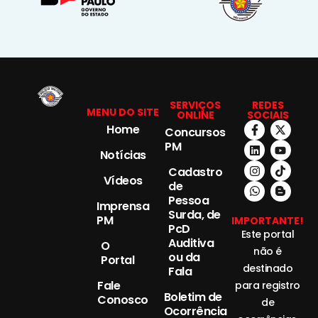
SERVIÇOS
REDES
MENU DO SITE
ONLINE
SOCIAIS
Home
Concursos
PM
Notícias
Cadastro
Vídeos
de
Pessoa
Imprensa
Surda, de
PM
IMPORTANTE!
PcD
Este portal
Auditiva
O
não é
ou da
Portal
destinado
Fala
Fale
para registro
Boletim de
Conosco
de
Ocorrência