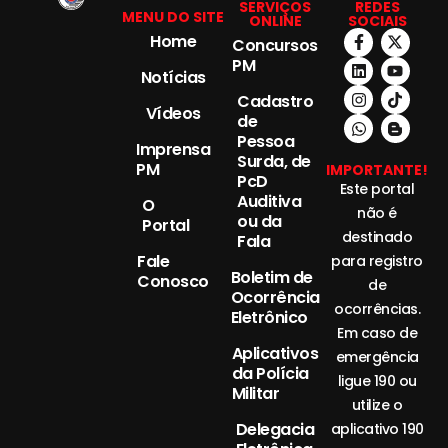
SERVIÇOS
REDES
MENU DO SITE
ONLINE
SOCIAIS
Home
Concursos
PM
Notícias
Cadastro
Vídeos
de
Pessoa
Imprensa
Surda, de
PM
IMPORTANTE!
PcD
Este portal
Auditiva
O
não é
ou da
Portal
destinado
Fala
Fale
para registro
Boletim de
Conosco
de
Ocorrência
ocorrências.
Eletrônico
Em caso de
Aplicativos
emergência
da Polícia
ligue 190 ou
Militar
utilize o
Delegacia
aplicativo 190