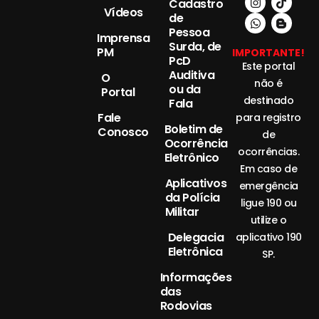
Cadastro
Vídeos
de
Pessoa
Imprensa
Surda, de
PM
IMPORTANTE!
PcD
Este portal
Auditiva
O
não é
ou da
Portal
destinado
Fala
Fale
para registro
Boletim de
Conosco
de
Ocorrência
ocorrências.
Eletrônico
Em caso de
Aplicativos
emergência
da Polícia
ligue 190 ou
Militar
utilize o
Delegacia
aplicativo 190
Eletrônica
SP.
Informações
das
Rodovias