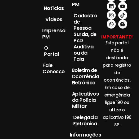
PM
Notícias
Cadastro
Vídeos
de
Pessoa
Imprensa
Surda, de
PM
IMPORTANTE!
PcD
Este portal
Auditiva
O
não é
ou da
Portal
destinado
Fala
Fale
para registro
Boletim de
Conosco
de
Ocorrência
ocorrências.
Eletrônico
Em caso de
Aplicativos
emergência
da Polícia
ligue 190 ou
Militar
utilize o
Delegacia
aplicativo 190
Eletrônica
SP.
Informações