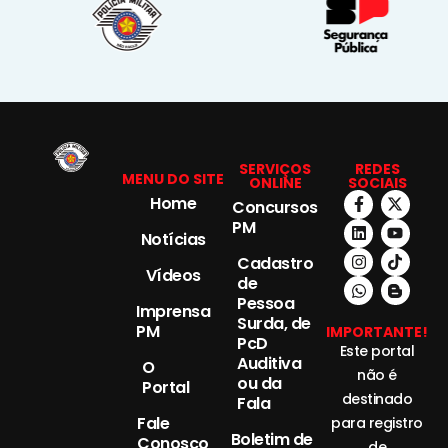
SERVIÇOS
REDES
MENU DO SITE
ONLINE
SOCIAIS
Home
Concursos
PM
Notícias
Cadastro
Vídeos
de
Pessoa
Imprensa
Surda, de
PM
IMPORTANTE!
PcD
Este portal
Auditiva
O
não é
ou da
Portal
destinado
Fala
Fale
para registro
Boletim de
Conosco
de