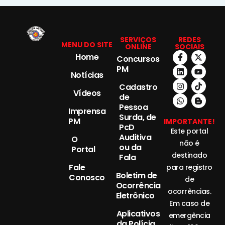
SERVIÇOS
REDES
MENU DO SITE
ONLINE
SOCIAIS
Home
Concursos
PM
Notícias
Cadastro
Vídeos
de
Pessoa
Imprensa
Surda, de
PM
IMPORTANTE!
PcD
Este portal
Auditiva
O
não é
ou da
Portal
destinado
Fala
Fale
para registro
Boletim de
Conosco
de
Ocorrência
ocorrências.
Eletrônico
Em caso de
Aplicativos
emergência
da Polícia