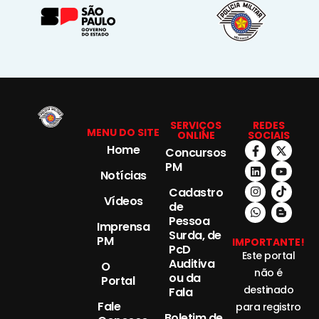
SERVIÇOS
REDES
MENU DO SITE
ONLINE
SOCIAIS
Home
Concursos
PM
Notícias
Cadastro
Vídeos
de
Pessoa
Imprensa
Surda, de
PM
IMPORTANTE!
PcD
Este portal
Auditiva
O
não é
ou da
Portal
destinado
Fala
Fale
para registro
Boletim de