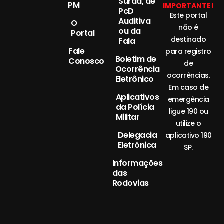
Surda, de
PM
IMPORTANTE!
PcD
Este portal
Auditiva
O
não é
ou da
Portal
destinado
Fala
Fale
para registro
Boletim de
Conosco
de
Ocorrência
ocorrências.
Eletrônico
Em caso de
Aplicativos
emergência
da Polícia
ligue 190 ou
Militar
utilize o
Delegacia
aplicativo 190
Eletrônica
SP.
Informações
das
Rodovias