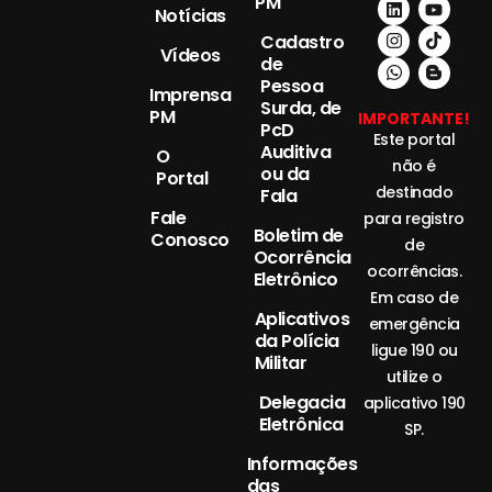
PM
Notícias
Cadastro
Vídeos
de
Pessoa
Imprensa
Surda, de
PM
IMPORTANTE!
PcD
Este portal
Auditiva
O
não é
ou da
Portal
destinado
Fala
Fale
para registro
Boletim de
Conosco
de
Ocorrência
ocorrências.
Eletrônico
Em caso de
Aplicativos
emergência
da Polícia
ligue 190 ou
Militar
utilize o
Delegacia
aplicativo 190
Eletrônica
SP.
Informações
das