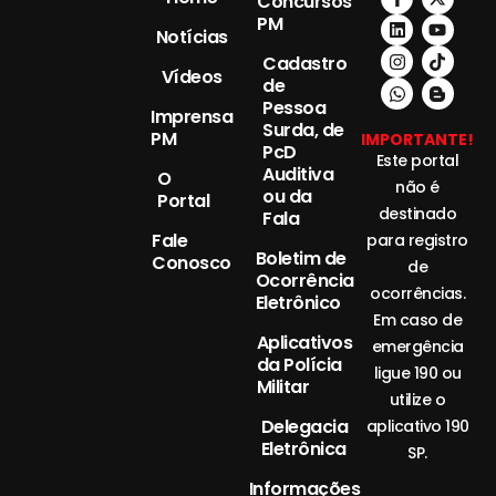
Concursos
PM
Notícias
Cadastro
Vídeos
de
Pessoa
Imprensa
Surda, de
PM
IMPORTANTE!
PcD
Este portal
Auditiva
O
não é
ou da
Portal
destinado
Fala
Fale
para registro
Boletim de
Conosco
de
Ocorrência
ocorrências.
Eletrônico
Em caso de
Aplicativos
emergência
da Polícia
ligue 190 ou
Militar
utilize o
Delegacia
aplicativo 190
Eletrônica
SP.
Informações