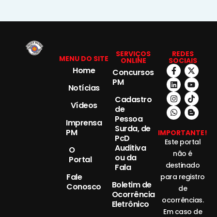
SERVIÇOS
REDES
MENU DO SITE
ONLINE
SOCIAIS
Home
Concursos
PM
Notícias
Cadastro
Vídeos
de
Pessoa
Imprensa
Surda, de
PM
IMPORTANTE!
PcD
Este portal
Auditiva
O
não é
ou da
Portal
destinado
Fala
Fale
para registro
Boletim de
Conosco
de
Ocorrência
ocorrências.
Eletrônico
Em caso de