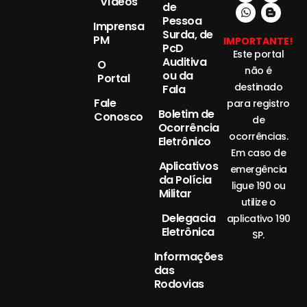
Vídeos
de
Pessoa
Imprensa
Surda, de
PM
IMPORTANTE!
PcD
Este portal
Auditiva
O
não é
ou da
Portal
destinado
Fala
Fale
para registro
Boletim de
Conosco
de
Ocorrência
ocorrências.
Eletrônico
Em caso de
Aplicativos
emergência
da Polícia
ligue 190 ou
Militar
utilize o
Delegacia
aplicativo 190
Eletrônica
SP.
Informações
das
Rodovias