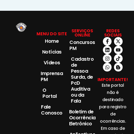
SERVIÇOS
REDES
MENU DO SITE
ONLINE
SOCIAIS
Home
Concursos
PM
Notícias
Cadastro
Vídeos
de
Pessoa
Imprensa
Surda, de
PM
IMPORTANTE!
PcD
Este portal
Auditiva
O
não é
ou da
Portal
destinado
Fala
Fale
para registro
Boletim de
Conosco
de
Ocorrência
ocorrências.
Eletrônico
Em caso de