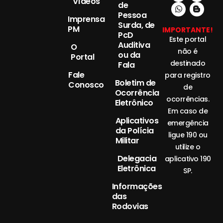
Vídeos
de
Pessoa
Imprensa
Surda, de
PM
IMPORTANTE!
PcD
Este portal
Auditiva
O
não é
ou da
Portal
destinado
Fala
Fale
para registro
Boletim de
Conosco
de
Ocorrência
ocorrências.
Eletrônico
Em caso de
Aplicativos
emergência
da Polícia
ligue 190 ou
Militar
utilize o
Delegacia
aplicativo 190
Eletrônica
SP.
Informações
das
Rodovias