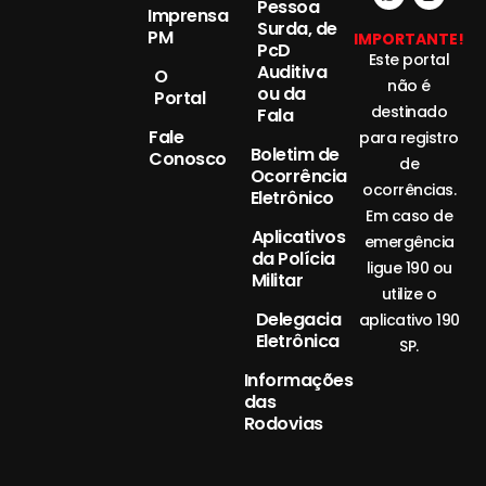
Pessoa
Imprensa
Surda, de
PM
IMPORTANTE!
PcD
Este portal
Auditiva
O
não é
ou da
Portal
destinado
Fala
Fale
para registro
Boletim de
Conosco
de
Ocorrência
ocorrências.
Eletrônico
Em caso de
Aplicativos
emergência
da Polícia
ligue 190 ou
Militar
utilize o
Delegacia
aplicativo 190
Eletrônica
SP.
Informações
das
Rodovias