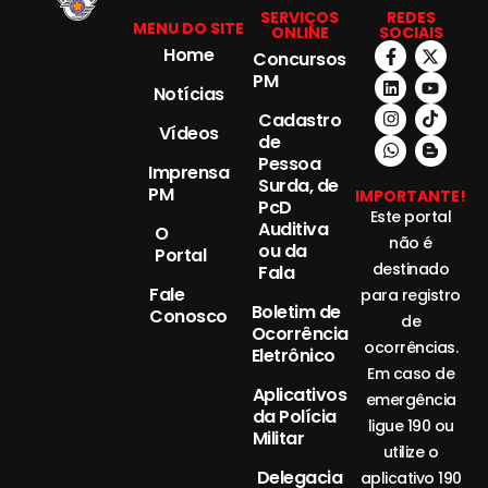
SERVIÇOS
REDES
MENU DO SITE
ONLINE
SOCIAIS
Home
Concursos
PM
Notícias
Cadastro
Vídeos
de
Pessoa
Imprensa
Surda, de
PM
IMPORTANTE!
PcD
Este portal
Auditiva
O
não é
ou da
Portal
destinado
Fala
Fale
para registro
Boletim de
Conosco
de
Ocorrência
ocorrências.
Eletrônico
Em caso de
Aplicativos
emergência
da Polícia
ligue 190 ou
Militar
utilize o
Delegacia
aplicativo 190