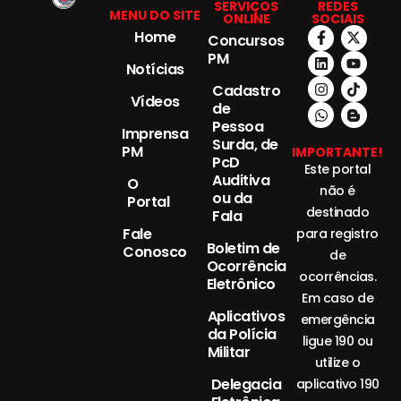
SERVIÇOS
REDES
MENU DO SITE
ONLINE
SOCIAIS
Home
Concursos
PM
Notícias
Cadastro
Vídeos
de
Pessoa
Imprensa
Surda, de
PM
IMPORTANTE!
PcD
Este portal
Auditiva
O
não é
ou da
Portal
destinado
Fala
Fale
para registro
Boletim de
Conosco
de
Ocorrência
ocorrências.
Eletrônico
Em caso de
Aplicativos
emergência
da Polícia
ligue 190 ou
Militar
utilize o
Delegacia
aplicativo 190