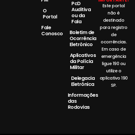
IMPORTANTE!
PcD
Este portal
Auditiva
O
não é
ou da
Portal
destinado
Fala
Fale
para registro
Boletim de
Conosco
de
Ocorrência
ocorrências.
Eletrônico
Em caso de
Aplicativos
emergência
da Polícia
ligue 190 ou
Militar
utilize o
Delegacia
aplicativo 190
Eletrônica
SP.
Informações
das
Rodovias