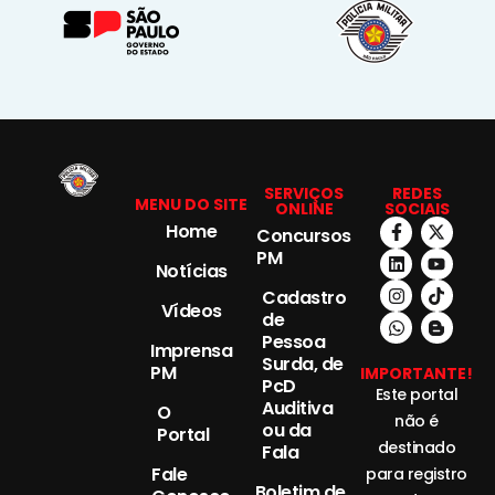
SERVIÇOS
REDES
MENU DO SITE
ONLINE
SOCIAIS
Home
Concursos
PM
Notícias
Cadastro
Vídeos
de
Pessoa
Imprensa
Surda, de
PM
IMPORTANTE!
PcD
Este portal
Auditiva
O
não é
ou da
Portal
destinado
Fala
Fale
para registro
Boletim de