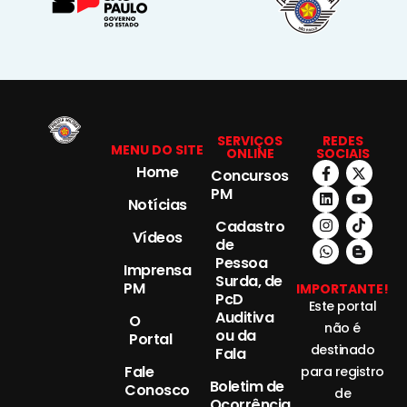
SERVIÇOS
REDES
MENU DO SITE
ONLINE
SOCIAIS
Home
Concursos
PM
Notícias
Cadastro
Vídeos
de
Pessoa
Imprensa
Surda, de
PM
IMPORTANTE!
PcD
Este portal
Auditiva
O
não é
ou da
Portal
destinado
Fala
Fale
para registro
Boletim de
Conosco
de
Ocorrência