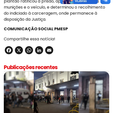
plantão ratificou a prisão, apreendeu a arma, as
munições e o veículo, e determinou o recolhimento
do indiciado à carceragem, onde permanece à
disposição da Justiça.
COMUNICAÇÃO SOCIAL PMESP
Compartilhe essa notícia!
Facebook
X
WhatsApp
LinkedIn
Email
Publicações recentes