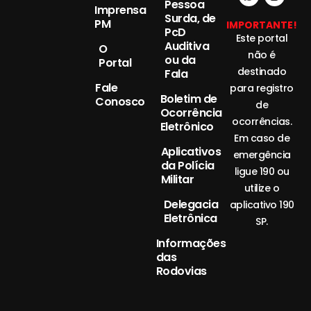
Pessoa
Imprensa
Surda, de
PM
IMPORTANTE!
PcD
Este portal
Auditiva
O
não é
ou da
Portal
destinado
Fala
Fale
para registro
Boletim de
Conosco
de
Ocorrência
ocorrências.
Eletrônico
Em caso de
Aplicativos
emergência
da Polícia
ligue 190 ou
Militar
utilize o
Delegacia
aplicativo 190
Eletrônica
SP.
Informações
das
Rodovias