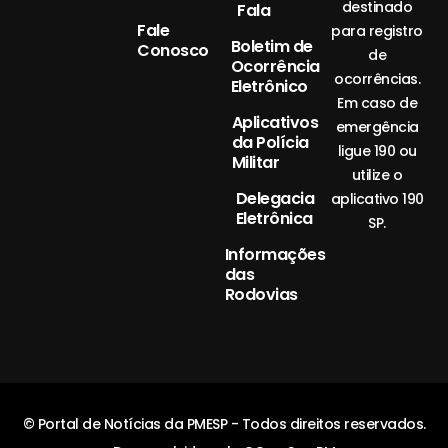
destinado
Fala
Fale
para registro
Boletim de
Conosco
de
Ocorrência
ocorrências.
Eletrônico
Em caso de
Aplicativos
emergência
da Polícia
ligue 190 ou
Militar
utilize o
Delegacia
aplicativo 190
Eletrônica
SP.
Informações
das
Rodovias
© Portal de Notícias da PMESP - Todos direitos reservados.