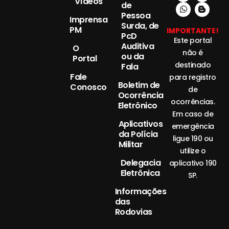
Vídeos
de
Pessoa
Imprensa
Surda, de
PM
IMPORTANTE!
PcD
Este portal
Auditiva
O
não é
ou da
Portal
destinado
Fala
Fale
para registro
Boletim de
Conosco
de
Ocorrência
ocorrências.
Eletrônico
Em caso de
Aplicativos
emergência
da Polícia
ligue 190 ou
Militar
utilize o
Delegacia
aplicativo 190
Eletrônica
SP.
Informações
das
Rodovias