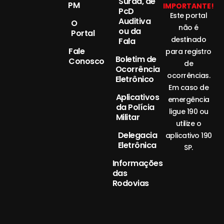
Surda, de
PM
IMPORTANTE!
PcD
Este portal
Auditiva
O
não é
ou da
Portal
destinado
Fala
Fale
para registro
Boletim de
Conosco
de
Ocorrência
ocorrências.
Eletrônico
Em caso de
Aplicativos
emergência
da Polícia
ligue 190 ou
Militar
utilize o
Delegacia
aplicativo 190
Eletrônica
SP.
Informações
das
Rodovias