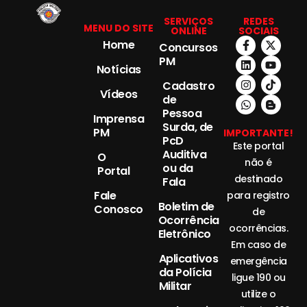
SERVIÇOS
REDES
MENU DO SITE
ONLINE
SOCIAIS
Home
Concursos
PM
Notícias
Cadastro
Vídeos
de
Pessoa
Imprensa
Surda, de
PM
IMPORTANTE!
PcD
Este portal
Auditiva
O
não é
ou da
Portal
destinado
Fala
Fale
para registro
Boletim de
Conosco
de
Ocorrência
ocorrências.
Eletrônico
Em caso de
Aplicativos
emergência
da Polícia
ligue 190 ou
Militar
utilize o