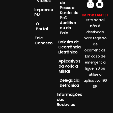
Vídeos
de
Pessoa
Imprensa
Surda, de
PM
IMPORTANTE!
PcD
Este portal
Auditiva
O
não é
ou da
Portal
destinado
Fala
Fale
para registro
Boletim de
Conosco
de
Ocorrência
ocorrências.
Eletrônico
Em caso de
Aplicativos
emergência
da Polícia
ligue 190 ou
Militar
utilize o
Delegacia
aplicativo 190
Eletrônica
SP.
Informações
das
Rodovias