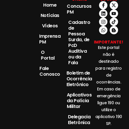
Home
Concursos
PM
Notícias
Cadastro
Vídeos
de
Pessoa
Imprensa
Surda, de
PM
IMPORTANTE!
PcD
Este portal
Auditiva
O
não é
ou da
Portal
destinado
Fala
Fale
para registro
Boletim de
Conosco
de
Ocorrência
ocorrências.
Eletrônico
Em caso de
Aplicativos
emergência
da Polícia
ligue 190 ou
Militar
utilize o
Delegacia
aplicativo 190
Eletrônica
SP.