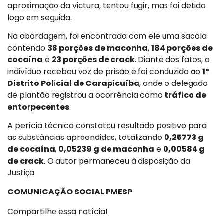
aproximação da viatura, tentou fugir, mas foi detido
logo em seguida.
Na abordagem, foi encontrada com ele uma sacola
contendo
38 porções de maconha
,
184 porções de
cocaína
e
23 porções de crack
. Diante dos fatos, o
indivíduo recebeu voz de prisão e foi conduzido ao
1º
Distrito Policial de Carapicuíba
, onde o delegado
de plantão registrou a ocorrência como
tráfico de
entorpecentes
.
A perícia técnica constatou resultado positivo para
as substâncias apreendidas, totalizando
0,25773 g
de cocaína
,
0,05239 g de maconha
e
0,00584 g
de crack
. O autor permaneceu à disposição da
Justiça.
COMUNICAÇÃO SOCIAL PMESP
Compartilhe essa notícia!