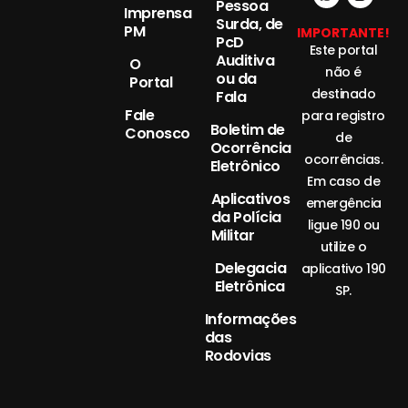
Pessoa
Imprensa
Surda, de
PM
IMPORTANTE!
PcD
Este portal
Auditiva
O
não é
ou da
Portal
destinado
Fala
Fale
para registro
Boletim de
Conosco
de
Ocorrência
ocorrências.
Eletrônico
Em caso de
Aplicativos
emergência
da Polícia
ligue 190 ou
Militar
utilize o
Delegacia
aplicativo 190
Eletrônica
SP.
Informações
das
Rodovias