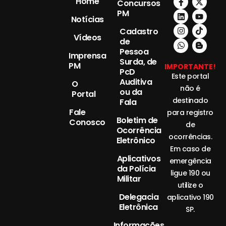
Home
Concursos
PM
Notícias
Cadastro
Vídeos
de
Pessoa
Imprensa
Surda, de
PM
IMPORTANTE!
PcD
Este portal
Auditiva
O
não é
ou da
Portal
destinado
Fala
Fale
para registro
Boletim de
Conosco
de
Ocorrência
ocorrências.
Eletrônico
Em caso de
Aplicativos
emergência
da Polícia
ligue 190 ou
Militar
utilize o
Delegacia
aplicativo 190
Eletrônica
SP.
Informações