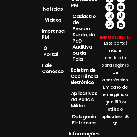
PM
Notícias
Cadastro
Vídeos
de
Pessoa
Imprensa
Surda, de
PM
IMPORTANTE!
PcD
Este portal
Auditiva
O
não é
ou da
Portal
destinado
Fala
Fale
para registro
Boletim de
Conosco
de
Ocorrência
ocorrências.
Eletrônico
Em caso de
Aplicativos
emergência
da Polícia
ligue 190 ou
Militar
utilize o
Delegacia
aplicativo 190
Eletrônica
SP.
Informações