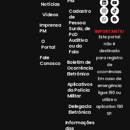
PM
Notícias
Cadastro
Vídeos
de
Pessoa
Imprensa
Surda, de
PM
IMPORTANTE!
PcD
Este portal
Auditiva
O
não é
ou da
Portal
destinado
Fala
Fale
para registro
Boletim de
Conosco
de
Ocorrência
ocorrências.
Eletrônico
Em caso de
Aplicativos
emergência
da Polícia
ligue 190 ou
Militar
utilize o
Delegacia
aplicativo 190
Eletrônica
SP.
Informações
das