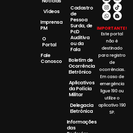
Notícias
Cadastro
Vídeos
de
Pessoa
Imprensa
Surda, de
PM
IMPORTANTE!
PcD
Este portal
Auditiva
O
não é
ou da
Portal
destinado
Fala
Fale
para registro
Boletim de
Conosco
de
Ocorrência
ocorrências.
Eletrônico
Em caso de
Aplicativos
emergência
da Polícia
ligue 190 ou
Militar
utilize o
Delegacia
aplicativo 190
Eletrônica
SP.
Informações
das