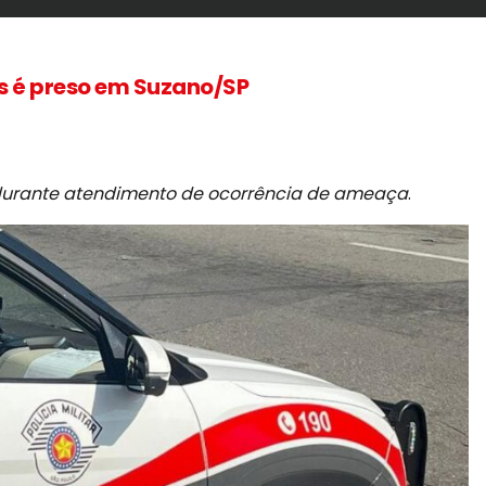
s é preso em Suzano/SP
o durante atendimento de ocorrência de ameaça
.