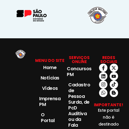
SERVIÇOS
REDES
MENU DO SITE
ONLINE
SOCIAIS
Home
Concursos
PM
Notícias
Cadastro
Vídeos
de
Pessoa
Imprensa
Surda, de
PM
IMPORTANTE!
PcD
Este portal
Auditiva
O
não é
ou da
Portal
destinado
Fala