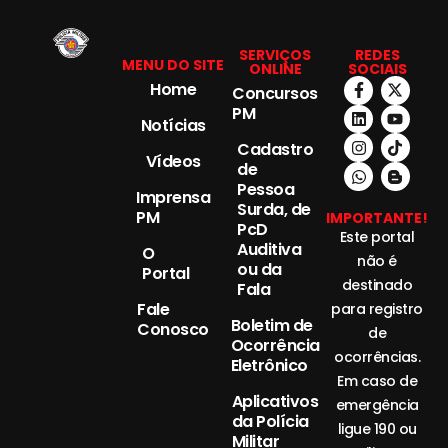
SERVIÇOS
REDES
MENU DO SITE
ONLINE
SOCIAIS
Home
Concursos
PM
Notícias
Cadastro
Vídeos
de
Pessoa
Imprensa
Surda, de
PM
IMPORTANTE!
PcD
Este portal
Auditiva
O
não é
ou da
Portal
destinado
Fala
Fale
para registro
Boletim de
Conosco
de
Ocorrência
ocorrências.
Eletrônico
Em caso de
Aplicativos
emergência
da Polícia
ligue 190 ou
Militar