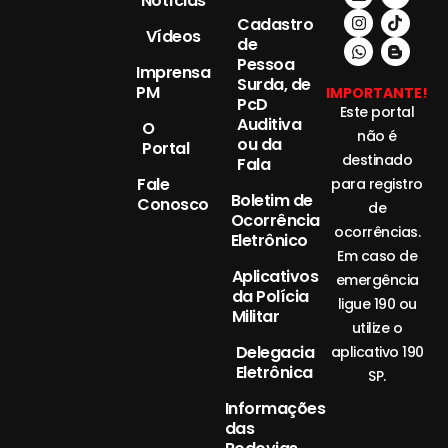
Notícias
Cadastro
Vídeos
de
Pessoa
Imprensa
Surda, de
PM
IMPORTANTE!
PcD
Este portal
Auditiva
O
não é
ou da
Portal
destinado
Fala
Fale
para registro
Boletim de
Conosco
de
Ocorrência
ocorrências.
Eletrônico
Em caso de
Aplicativos
emergência
da Polícia
ligue 190 ou
Militar
utilize o
Delegacia
aplicativo 190
Eletrônica
SP.
Informações
das