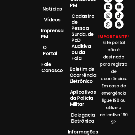
PM
Notícias
Cadastro
Vídeos
de
Pessoa
Imprensa
Surda, de
PM
IMPORTANTE!
PcD
Este portal
Auditiva
O
não é
ou da
Portal
destinado
Fala
Fale
para registro
Boletim de
Conosco
de
Ocorrência
ocorrências.
Eletrônico
Em caso de
Aplicativos
emergência
da Polícia
ligue 190 ou
Militar
utilize o
Delegacia
aplicativo 190
Eletrônica
SP.
Informações