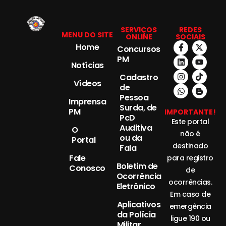
SERVIÇOS
REDES
MENU DO SITE
ONLINE
SOCIAIS
Home
Concursos
PM
Notícias
Cadastro
Vídeos
de
Pessoa
Imprensa
Surda, de
PM
IMPORTANTE!
PcD
Este portal
Auditiva
O
não é
ou da
Portal
destinado
Fala
Fale
para registro
Boletim de
Conosco
de
Ocorrência
ocorrências.
Eletrônico
Em caso de
Aplicativos
emergência
da Polícia
ligue 190 ou
Militar