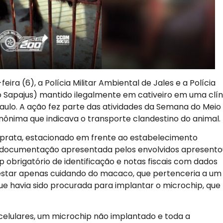
ra (6), a Polícia Militar Ambiental de Jales e a Polícia
apajus) mantido ilegalmente em cativeiro em uma clín
 Paulo. A ação fez parte das atividades da Semana do Meio
nônima que indicava o transporte clandestino do animal.
lo prata, estacionado em frente ao estabelecimento
cuja documentação apresentada pelos envolvidos apresento
ip obrigatório de identificação e notas fiscais com dados
 estar apenas cuidando do macaco, que pertenceria a um
ue havia sido procurada para implantar o microchip, que
 celulares, um microchip não implantado e toda a