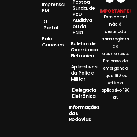
Pessoa
Imprensa
Surda, de
PM
IMPORTANTE!
PcD
Este portal
Auditiva
O
não é
ou da
Portal
destinado
Fala
Fale
para registro
Boletim de
Conosco
de
Ocorrência
ocorrências.
Eletrônico
Em caso de
Aplicativos
emergência
da Polícia
ligue 190 ou
Militar
utilize o
Delegacia
aplicativo 190
Eletrônica
SP.
Informações
das
Rodovias