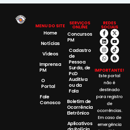
SERVIÇOS
REDES
MENU DO SITE
ONLINE
SOCIAIS
Home
Concursos
PM
Notícias
Cadastro
Vídeos
de
Pessoa
Imprensa
Surda, de
PM
IMPORTANTE!
PcD
Este portal
Auditiva
O
não é
ou da
Portal
destinado
Fala
Fale
para registro
Boletim de
Conosco
de
Ocorrência
ocorrências.
Eletrônico
Em caso de
Aplicativos
emergência
da Polícia