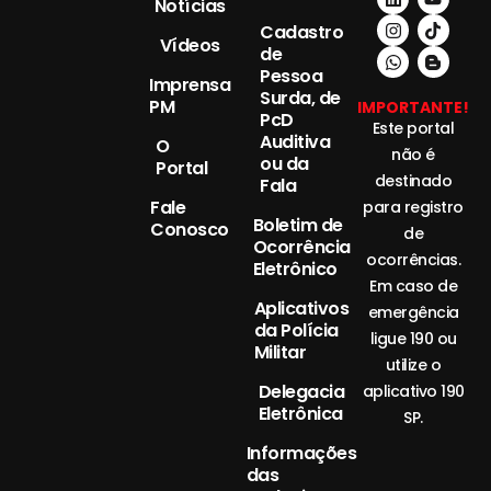
Notícias
Cadastro
Vídeos
de
Pessoa
Imprensa
Surda, de
PM
IMPORTANTE!
PcD
Este portal
Auditiva
O
não é
ou da
Portal
destinado
Fala
Fale
para registro
Boletim de
Conosco
de
Ocorrência
ocorrências.
Eletrônico
Em caso de
Aplicativos
emergência
da Polícia
ligue 190 ou
Militar
utilize o
Delegacia
aplicativo 190
Eletrônica
SP.
Informações
das