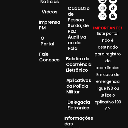
Notícias
Cadastro
Vídeos
de
Pessoa
Imprensa
Surda, de
PM
IMPORTANTE!
PcD
Este portal
Auditiva
O
não é
ou da
Portal
destinado
Fala
Fale
para registro
Boletim de
Conosco
de
Ocorrência
ocorrências.
Eletrônico
Em caso de
Aplicativos
emergência
da Polícia
ligue 190 ou
Militar
utilize o
Delegacia
aplicativo 190
Eletrônica
SP.
Informações
das