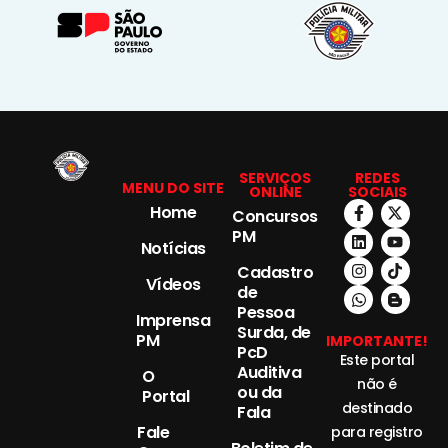
SERVIÇOS
REDES
MENU DO SITE
ONLINE
SOCIAIS
Home
Concursos
PM
Notícias
Cadastro
Vídeos
de
Pessoa
Imprensa
Surda, de
PM
IMPORTANTE!
PcD
Este portal
Auditiva
O
não é
ou da
Portal
destinado
Fala
Fale
para registro